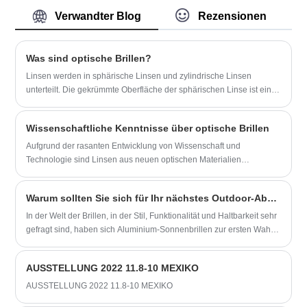
Merkmale:
-Robuster Aluminiumrahmen – leicht und
- Weiche Silikon-Gummihülle und Silikon-
für den Alltag geeignet
Verwandter Blog
Rezensionen
Nasenpolster-Design, effektive Anti-
-Bügel aus natürlichem Walnussholz –
Rutsch-Funktion
handpoliert, einzigartige Maserung und
-TAC Anti-Explosion, Anti-Ölflecken, High-
angenehm zu tragen
​Was sind optische Brillen?
Definition-Vision und Cat.3
-Weiche Silikon-Nasenpads für einen
Linsen werden in sphärische Linsen und zylindrische Linsen
- HD-polarisierte Gläser, der blaue Film
sanften, rutschfesten Sitz
unterteilt. Die gekrümmte Oberfläche der sphärischen Linse ist ein
auf der Innenseite der Linse blockiert UV-
-K-Logo-Branding an den Bügeln für ein
Teil der sphärischen Oberfläche. Je nachdem, wie sie parallele
Strahlen effektiver
hochwertiges Signaturdetail
Lichtstrahlen bündelt oder trennt, wird sie in konvexe sphärische
-Elastischer Bügel ±30° elastisch
-Unisex-Design für Erwachsene, geeignet
Wissenschaftliche Kenntnisse über optische Brillen
Linsen und konkave sphärische Linsen unterteilt.
für den Alltag, Autofahren und Outdoor-
Aufgrund der rasanten Entwicklung von Wissenschaft und
Aktivitäten
Technologie sind Linsen aus neuen optischen Materialien
herkömmlichen Linsen in Bezug auf optische Leistung,
Sicherheitsleistung und Fähigkeit, die Augen vor schädlichen
Warum sollten Sie sich für Ihr nächstes Outdoor-Abenteuer für eine Aluminium-Sonnenbrille entscheiden?
Strahlen zu schützen, weit überlegen.
In der Welt der Brillen, in der Stil, Funktionalität und Haltbarkeit sehr
gefragt sind, haben sich Aluminium-Sonnenbrillen zur ersten Wahl
für Outdoor-Enthusiasten, modebewusste Menschen und Menschen
mit besonderen Bedürfnissen entwickelt. Aber was zeichnet
AUSSTELLUNG 2022 11.8-10 MEXIKO
Sonnenbrillen aus Aluminium auf einem überfüllten Markt voller
unterschiedlicher Materialien und Designs aus? Dieser umfassende
AUSSTELLUNG 2022 11.8-10 MEXIKO
Leitfaden untersucht die Gründe für die wachsende Beliebtheit von