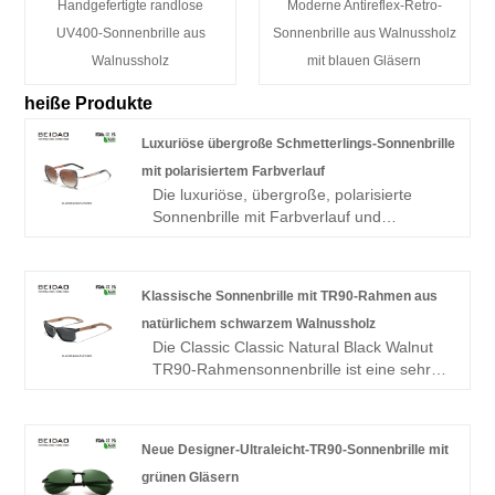
Handgefertigte randlose
Moderne Antireflex-Retro-
UV400-Sonnenbrille aus
Sonnenbrille aus Walnussholz
Walnussholz
mit blauen Gläsern
heiße Produkte
Luxuriöse übergroße Schmetterlings-Sonnenbrille
mit polarisiertem Farbverlauf
Die luxuriöse, übergroße, polarisierte
Sonnenbrille mit Farbverlauf und
Schmetterlingsmuster ist das
meistverkaufte Produkt der BEIDAO-
Fabrik mit einem Verkaufsvolumen von
Klassische Sonnenbrille mit TR90-Rahmen aus
2.000.000 Einheiten im Jahr 2026
natürlichem schwarzem Walnussholz
Merkmale:
Die Classic Classic Natural Black Walnut
Polarisierte TAC-Gläser mit UV400-Schutz
TR90-Rahmensonnenbrille ist eine sehr
für klare Sicht und effektive
klassische Holzbrille, die seit ihrer
Blendungsreduzierung
Einführung zu den fünf meistverkauften
Rahmen aus Legierung und Acetat –
gehört
leicht, langlebig und modisch
Neue Designer-Ultraleicht-TR90-Sonnenbrille mit
Merkmale:
Bequeme Silikon-Nasenpads für einen
grünen Gläsern
Hochauflösende polarisierte Gläser mit
weichen, sicheren Sitz