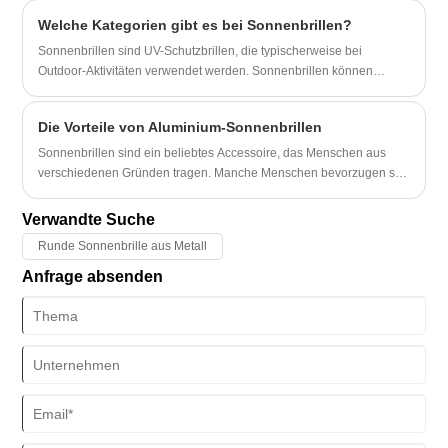
Aluminium-Sonnenbrillen, ihre einzigartigen Eigenschaften und wie
​Welche Kategorien gibt es bei Sonnenbrillen?
sie Ihre Outdoor-Erlebnisse verbessern können.
Sonnenbrillen sind UV-Schutzbrillen, die typischerweise bei
Outdoor-Aktivitäten verwendet werden. Sonnenbrillen können
aufgrund unterschiedlicher Designs und Funktionen in mehrere
Kategorien eingeteilt werden.
Die Vorteile von Aluminium-Sonnenbrillen
Sonnenbrillen sind ein beliebtes Accessoire, das Menschen aus
verschiedenen Gründen tragen. Manche Menschen bevorzugen sie
wegen ihres Stils, während andere sie für notwendig halten, um ihre
Augen vor den schädlichen Strahlen der Sonne zu schützen. Die
Verwandte Suche
Wahl des richtigen Materials für Ihre Sonnenbrille ist ebenso wichtig
Runde Sonnenbrille aus Metall
wie die Wahl des richtigen Stils. In den letzten Jahren haben
Aluminium-Sonnenbrillen aufgrund ihrer einzigartigen Vorteile bei
Anfrage absenden
Verbrauchern als bevorzugte Option an Beliebtheit gewonnen.