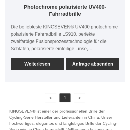
Photochrome polarisierte UV400-
Fahrradbrille
Die beliebteste KINGSEVEN® UV400 photochrome
polarisierte Fahrradbrille LS910, perfekte
zweifarbige Fusionsprozesstechnologie für die
Schläfen, polarisierte einteilige Linse,
ergonomisches ästhetisches Design, das den
Windwiderstand während des Trainings effektiv
Weiterlesen
Anfrage absenden
reduziert.
<
1
>
KINGSEVEN® ist einer der professionellen Brille der
Cycling-Serie Hersteller und Lieferanten in China. Unser
hochwertiges, elegantes und langlebiges Brille der Cycling-
Serie wird in China hergestellt. Willkommen bei unseren