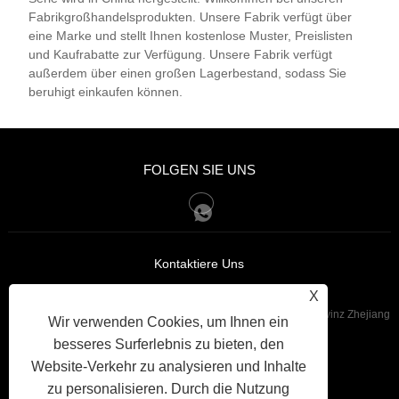
Fabrikgroßhandelsprodukten. Unsere Fabrik verfügt über
eine Marke und stellt Ihnen kostenlose Muster, Preislisten
und Kaufrabatte zur Verfügung. Unsere Fabrik verfügt
außerdem über einen großen Lagerbestand, sodass Sie
beruhigt einkaufen können.
FOLGEN SIE UNS
Kontaktiere Uns
X
:Nr. 285, Danyang Road, Kreis Xiangshan, Stadt Ningbo, Provinz Zhejiang
Wir verwenden Cookies, um Ihnen ein
besseres Surferlebnis zu bieten, den
+86-15168521834
Tel:
Website-Verkehr zu analysieren und Inhalte
kingseven@vip.163.com
:
zu personalisieren. Durch die Nutzung