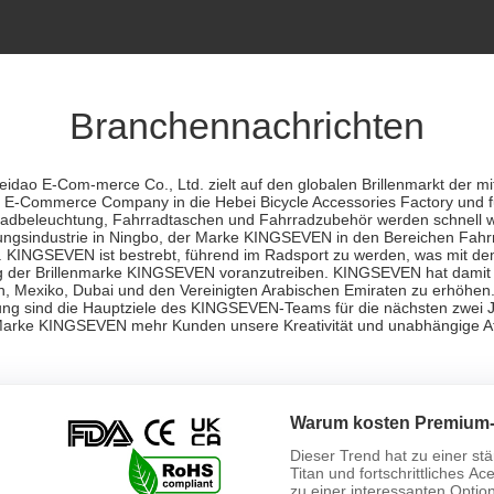
Branchennachrichten
ao E-Com-merce Co., Ltd. zielt auf den globalen Brillenmarkt der mit
o E-Commerce Company in die Hebei Bicycle Accessories Factory und fus
dbeleuchtung, Fahrradtaschen und Fahrradzubehör werden schnell wa
eidungsindustrie in Ningbo, der Marke KINGSEVEN in den Bereichen Fah
 KINGSEVEN ist bestrebt, führend im Radsport zu werden, was mit dem
rung der Brillenmarke KINGSEVEN voranzutreiben. KINGSEVEN hat damit
en, Mexiko, Dubai und den Vereinigten Arabischen Emiraten zu erhöhen
g sind die Hauptziele des KINGSEVEN-Teams für die nächsten zwei J
arke KINGSEVEN mehr Kunden unsere Kreativität und unabhängige Attr
Warum kosten Premium-
und 1.250 US-Dollar und 
Dieser Trend hat zu einer st
Titanrahmen?
Titan und fortschrittliches A
zu einer interessanten Opti