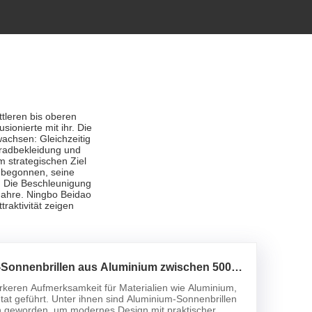
tleren bis oberen
ionierte mit ihr. Die
chsen: Gleichzeitig
rradbekleidung und
 strategischen Ziel
 begonnen, seine
. Die Beschleunigung
ahre. Ningbo Beidao
aktivität zeigen
Sonnenbrillen aus Aluminium zwischen 500
wie ist das im Vergleich zu Acetat- und
ärkeren Aufmerksamkeit für Materialien wie Aluminium,
cetat geführt. Unter ihnen sind Aluminium-Sonnenbrillen
on geworden, um modernes Design mit praktischer