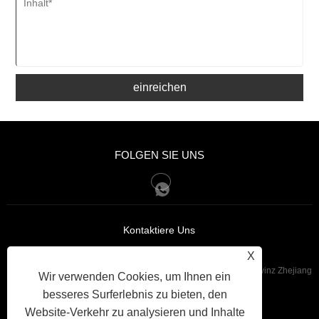
einreichen
FOLGEN SIE UNS
Kontaktiere Uns
X
:Nr. 285, Danyang Road, Kreis Xiangshan, Stadt Ningbo, Provinz Zhejiang
Wir verwenden Cookies, um Ihnen ein
besseres Surferlebnis zu bieten, den
+86-15168521834
Tel:
Website-Verkehr zu analysieren und Inhalte