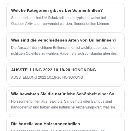
breiteres Benutzerspektrum
-HD-polarisierte Gläser, UV400-Schutz,
photochrom.
​Welche Kategorien gibt es bei Sonnenbrillen?
-Die elastischen Brillenbeine mit einem
Sonnenbrillen sind UV-Schutzbrillen, die typischerweise bei
elastischen Abstand von ±30° mildern
Outdoor-Aktivitäten verwendet werden. Sonnenbrillen können
effektiv Schäden, die durch übermäßiges
aufgrund unterschiedlicher Designs und Funktionen in mehrere
Biegen der Brillenbeine entstehen.
Kategorien eingeteilt werden.
-Das Edelstahlmaterial wirkt dezent und
Was sind die verschiedenen Arten von Brillenlinsen?
luxuriös.
Die Auswahl der richtigen Brillenrahmen ist wichtig, aber auch die
-Der Rahmen ist eine Kombination aus
richtigen Objektive zu wählen. Haben Sie sich vollständig über die
Silber und Schwarz und unterstreicht ein
verschiedenen Arten von Brillenlinsen für Ihre Gesundheit
ruhiges, aber nicht langweiliges
informiert? Was sind die gängigen Materialien der Brillenlinsen und
Temperament.
AUSSTELLUNG 2022 10.18-20 HONGKONG
welche sind besser?
-Mit ihrer lockeren Rahmengröße
AUSSTELLUNG 2022 10.18-20 HONGKONG
verbessern diese Brillen nicht nur die
Gesichtszüge, sondern sind auch für ein
breiteres Personenspektrum geeignet.
Wie bewahren Sie die natürliche Schönheit einer Sonnenbrille aus reinem Holz?
Holzsonnenbrillen aus Teakholz, Sandelholz oder Bambus sind
handgefertigt und haben eine natürliche Anziehungskraft, was sie
bei Verbrauchern beliebt macht. Ohne die richtige Holzpflege
können sich Sonnenbrillen aus reinem Holz jedoch bei längerer
Die Vorteile von Holzsonnenbrillen
Einwirkung von Luft und Sonnenlicht verformen oder verfärben, was
zu irreversiblen Schäden führen kann.