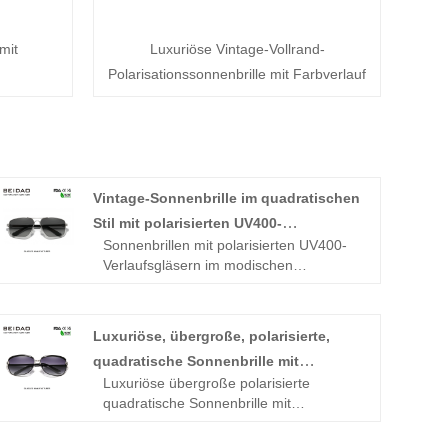
mit
Luxuriöse Vintage-Vollrand-
Polarisationssonnenbrille mit Farbverlauf
Vintage-Sonnenbrille im quadratischen
Stil mit polarisierten UV400-
Sonnenbrillen mit polarisierten UV400-
Verlaufsgläsern
Verlaufsgläsern im modischen
quadratischen Stil waren in den Top 3
der Bestsellerlisten, kritischen
Bewertungen und Stammkundenlisten
Luxuriöse, übergroße, polarisierte,
Merkmale:
quadratische Sonnenbrille mit
HD-polarisierte Polycarbonatgläser mit
Luxuriöse übergroße polarisierte
UV400- und Anti-Flecken-Beschichtung
Farbverlauf für Damen
quadratische Sonnenbrille mit
Leichter Aluminiumrahmen mit
Farbverlauf ist das meistverkaufte
silikongepolsterten Bügeln und
Produkt der BEIDAO-Fabrik mit einem
Nasenpads für sicheren Halt