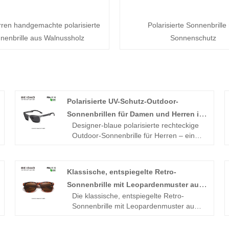
erren handgemachte polarisierte
Polarisierte Sonnenbrille 
nenbrille aus Walnussholz
Sonnenschutz
Polarisierte UV-Schutz-Outdoor-
-
Sonnenbrillen für Damen und Herren im
Designer-blaue polarisierte rechteckige
Großhandel
Outdoor-Sonnenbrille für Herren – eine
Art Brille aus Aluminium-Magnesium-
Legierung, die für verschiedene
Outdoor-Anlässe geeignet ist. Das
Klassische, entspiegelte Retro-
Produkt ist einfach und exquisit und das
Sonnenbrille mit Leopardenmuster aus
Verkaufsvolumen gehört zu den besten
Die klassische, entspiegelte Retro-
in der Fabrik Eigenschaften:
Walnussholz
Sonnenbrille mit Leopardenmuster aus
-Elastisches Brillenbein, ±30°elastischer
Walnussholz ist eine sehr klassische
Raum, kann den Schaden reduzieren,
Holzbrille, die seit ihrer Einführung zu
der durch übermäßiges Biegen der