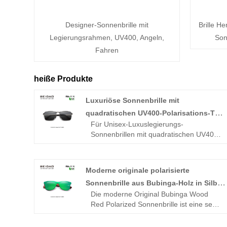
Designer-Sonnenbrille mit
Brille H
Legierungsrahmen, UV400, Angeln,
Son
Fahren
heiße Produkte
Luxuriöse Sonnenbrille mit
quadratischen UV400-Polarisations-TAC
Für Unisex-Luxuslegierungs-
Gläsern aus Legierung
Sonnenbrillen mit quadratischen UV400-
Polarisations-TAC-Gläsern waren sie in
den Top drei der Bestsellerlisten,
kritischen Bewertungen und
Moderne originale polarisierte
Stammkundenlisten
Sonnenbrille aus Bubinga-Holz in Silber
Merkmale:
Die moderne Original Bubinga Wood
-TAC polarisierte Gläser mit UV400-
zum Fahren
Red Polarized Sonnenbrille ist eine sehr
Schutz für klare Sicht und effektive
klassische Holzbrille, die seit ihrer
Blendungsreduzierung
Einführung zu den fünf meistverkauften
-Stabiler Aluminiumrahmen – leicht,