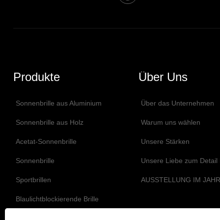
Produkte
Über Uns
Sonnenbrille aus Aluminium
Über das Unternehmen
Sonnenbrille aus Holz
Warum uns wählen
Acetat-Sonnenbrille
Unsere Stärken
Sonnenbrille
Unsere Liebe zum Detail
Sportbrillen
AUSSTELLUNG IM JAHR
Blaulichtblockierende Brille
Optische Gläser