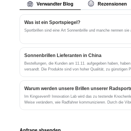
Verwandter Blog
Rezensionen
gehörte Eigenschaften:
langlebig und widerstandsfähig gegen
-HD-polarisierte Gläser mit UV 400-
tägliche Abnutzung
Schutz für den Außenbereich
-Weiche Silikon-Nasenpads für einen
-Handgefertigter Tempel aus Bubinga-
Was ist ein Sportspiegel?
bequemen, rutschfesten Sitz
Holz, leicht und ohne Texturmangel
- Bügel aus Legierung für
Sportbrillen sind eine Art Sonnenbrille und manche nennen sie 
-Verstärktes Federmetallscharnier
langanhaltende Stabilität und ein
- Einteiliges Linsendesign
stromlinienförmiges Aussehen
- Verbundene Nasenpads
-Unisex-Design für Erwachsene,
-Die Kombination der oben genannten
geeignet für den Alltag, Autofahren und
Sonnenbrillen Lieferanten in China
Punkte lässt diese Brille schlicht, aber
Outdoor-Aktivitäten
mit Textur erscheinen
Bestellungen, die Kunden am 11.11. aufgegeben haben, haben 
versandt. Die Produkte sind von hoher Qualität, zu günstigen 
leistungsstarken Herstellern schnell geliefert.
Im Kingseven® Innovation Lab wird das zu testende Knochenle
Weise verändern, wie Radfahrer kommunizieren. Durch die Vib
Radfahrer Navigationsanweisungen oder Anrufe von Teamkollege
Wahrnehmung der Umweltschall erhalten. Diese Technologie h
einer Rauschumgebung von 85 Dezibel mit einer Genauigkeits
Anfrage absenden